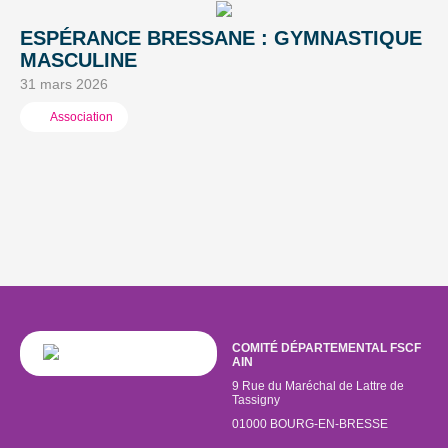
ESPÉRANCE BRESSANE : GYMNASTIQUE
T
MASCULINE
S
31 mars 2026
24
Association
COMITÉ DÉPARTEMENTAL FSCF
AIN
9 Rue du Maréchal de Lattre de
Tassigny
01000 BOURG-EN-BRESSE