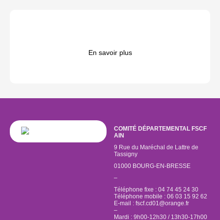
En savoir plus
COMITÉ DÉPARTEMENTAL FSCF
AIN
9 Rue du Maréchal de Lattre de
Tassigny
01000 BOURG-EN-BRESSE
–
Téléphone fixe : 04 74 45 24 30
Téléphone mobile : 06 03 15 92 62
E-mail :
fscf.cd01@orange.fr
–
Mardi : 9h00-12h30 / 13h30-17h00