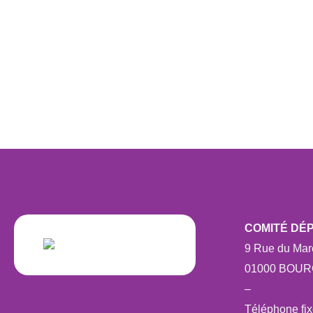
COMITÉ DÉ
9 Rue du Maré
01000 BOU
–
Téléphone fix